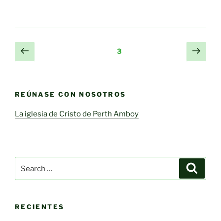
Posts
Previous
Next
Page
3
page
page
pagination
REÚNASE CON NOSOTROS
La iglesia de Cristo de Perth Amboy
Search
Search
for:
RECIENTES