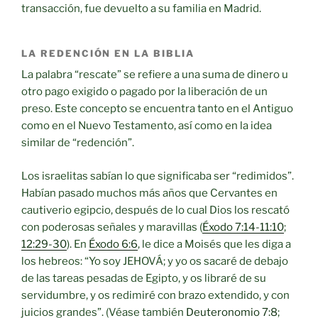
transacción, fue devuelto a su familia en Madrid.
LA REDENCIÓN EN LA BIBLIA
La palabra “rescate” se refiere a una suma de dinero u
otro pago exigido o pagado por la liberación de un
preso. Este concepto se encuentra tanto en el Antiguo
como en el Nuevo Testamento, así como en la idea
similar de “redención”.
Los israelitas sabían lo que significaba ser “redimidos”.
Habían pasado muchos más años que Cervantes en
cautiverio egipcio, después de lo cual Dios los rescató
con poderosas señales y maravillas (
Éxodo 7:14-11:10
;
12:29-30
). En
Éxodo 6:6
, le dice a Moisés que les diga a
los hebreos: “Yo soy JEHOVÁ; y yo os sacaré de debajo
de las tareas pesadas de Egipto, y os libraré de su
servidumbre, y os redimiré con brazo extendido, y con
juicios grandes”. (Véase también
Deuteronomio 7:8
;