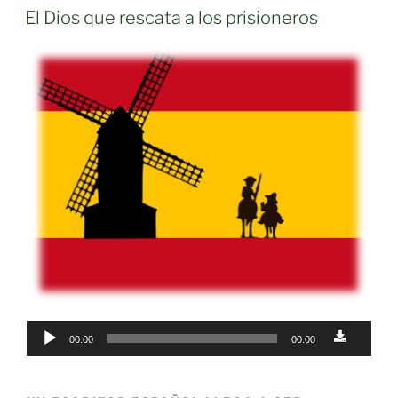
ON
El Dios que rescata a los prisioneros
Audio
00:00
00:00
Player