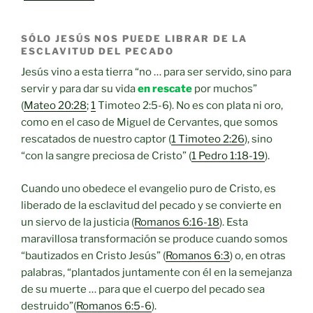
SÓLO JESÚS NOS PUEDE LIBRAR DE LA
ESCLAVITUD DEL PECADO
Jesús vino a esta tierra “no … para ser servido, sino para
servir y para dar su vida
en rescate
por muchos”
(
Mateo 20:28
;
1
​​Timoteo 2:5-6). No es con plata ni oro,
como en el caso de Miguel de Cervantes, que somos
rescatados de nuestro captor (
1 Timoteo 2:26
), sino
“con la sangre preciosa de Cristo” (
1 Pedro 1:18-19
).
Cuando uno obedece el evangelio puro de Cristo, es
liberado de la esclavitud del pecado y se convierte en
un siervo de la justicia (
Romanos 6:16-18
). Esta
maravillosa transformación se produce cuando somos
“bautizados en Cristo Jesús” (
Romanos 6:3
) o, en otras
palabras, “plantados juntamente con él en la semejanza
de su muerte … para que el cuerpo del pecado sea
destruido”(
Romanos 6:5-6
).