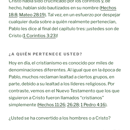
Cristo había sido crucificado por los corintios y, de
hecho, habían sido bautizados en su nombre (
Hechos
18:8
;
Mateo 28:19
). Tal vez, en un esfuerzo por despejar
cualquier duda sobre a quién realmente pertenecían,
Pablo les dice al final del capítulo tres: ¡ustedes son de
Cristo (
1 Corintios 3:23
)!
¿A QUIÉN PERTENECE USTED?
Hoy en día, el cristianismo es conocido por miles de
denominaciones diferentes. Al igual que en la época de
Pablo, muchos reclaman lealtad a ciertos grupos, en
parte, debido a su lealtad a los líderes religiosos. Por
contraste, vemos en el Nuevo Testamento que los que
siguieron a Cristo fueron llamados “cristianos”
simplemente (
Hechos 11:26
;
26:28
;
1 Pedro 4:16
).
¿Usted se ha convertido a los hombres o a Cristo?