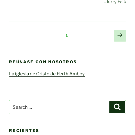
–Jerry Falk
Posts
Next
Page
1
page
pagination
REÚNASE CON NOSOTROS
La iglesia de Cristo de Perth Amboy
Search
Search
for:
RECIENTES