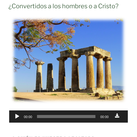
ON
¿Convertidos a los hombres o a Cristo?
Audio
00:00
00:00
Player