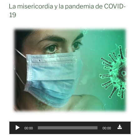
ON
La misericordia y la pandemia de COVID-
19
Audio
00:00
00:00
Player