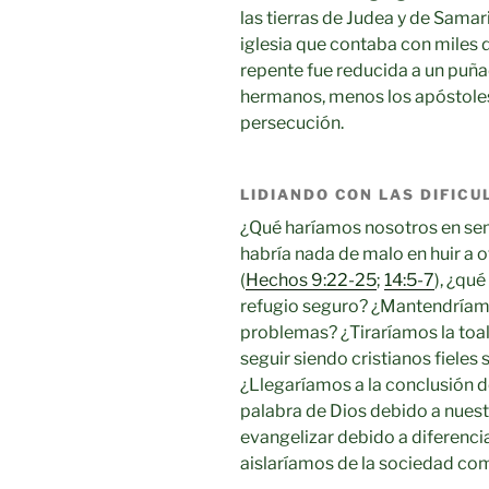
las tierras de Judea y de Samari
iglesia que contaba con miles
repente fue reducida a un puñ
hermanos, menos los apóstoles,
persecución.
LIDIANDO CON LAS DIFICU
¿Qué haríamos nosotros en sem
habría nada de malo en huir a o
(
Hechos 9:22-25
;
14:5-7
), ¿qu
refugio seguro? ¿Mantendríamo
problemas? ¿Tiraríamos la toal
seguir siendo cristianos fieles 
¿Llegaríamos a la conclusión d
palabra de Dios debido a nues
evangelizar debido a diferencia
aislaríamos de la sociedad co