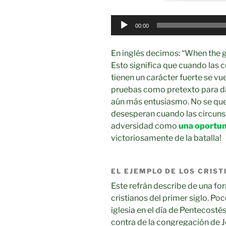
Audio
00:00
Player
En inglés decimos: “When the g
Esto significa que cuando las co
tienen un carácter fuerte se v
pruebas como pretexto para da
aún más entusiasmo. No se que
desesperan cuando las circuns
adversidad como
una oportu
victoriosamente de la batalla!
EL EJEMPLO DE LOS CRIST
Este refrán describe de una f
cristianos del primer siglo. Po
iglesia en el día de Pentecosté
contra de la congregación de J