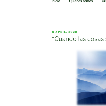
Inicio
Quiénes somos
Cr
POSTED
8 APRIL, 2020
ON
“Cuando las cosas s