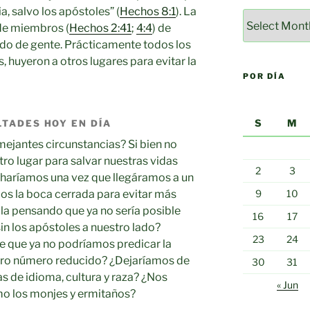
a, salvo los apóstoles” (
Hechos 8:1
). La
Por
 de miembros (
Hechos 2:41
;
4:4
) de
mes
ado de gente. Prácticamente todos los
 huyeron a otros lugares para evitar la
POR DÍA
S
M
LTADES HOY EN DÍA
ejantes circunstancias? Si bien no
tro lugar para salvar nuestras vidas
2
3
é haríamos una vez que llegáramos a un
s la boca cerrada para evitar más
9
10
la pensando que ya no sería posible
16
17
sin los apóstoles a nuestro lado?
23
24
e que ya no podríamos predicar la
tro número reducido? ¿Dejaríamos de
30
31
s de idioma, cultura y raza? ¿Nos
« Jun
mo los monjes y ermitaños?