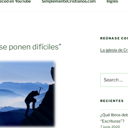
eced en YouTube
SimplementeCristianos.com
Inglés
REÚNASE CO
e ponen difíciles”
La iglesia de C
Search
for:
RECIENTES
¿Qué libros de
“Escrituras”?
7 June, 2020