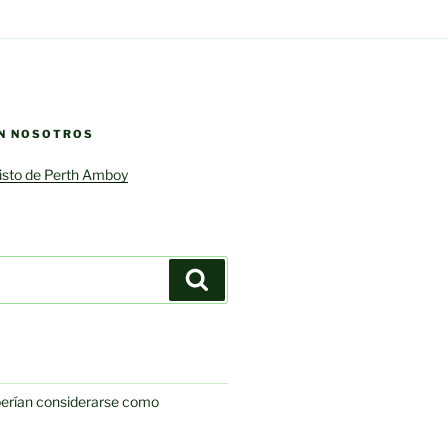
N NOSOTROS
risto de Perth Amboy
Search
berían considerarse como