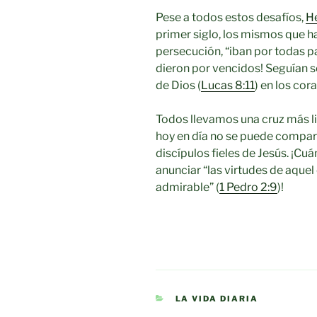
Pese a todos estos desafíos,
H
primer siglo, los mismos que h
persecución, “iban por todas p
dieron por vencidos! Seguían s
de Dios (
Lucas 8:11
) en los cor
Todos llevamos una cruz más 
hoy en día no se puede compara
discípulos fieles de Jesús. ¡C
anunciar “las virtudes de aquel 
admirable” (
1 Pedro 2:9
)!
CATEGORIES
LA VIDA DIARIA