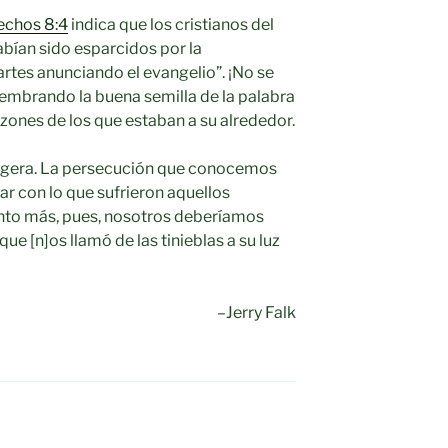
echos 8:4
indica que los cristianos del
abían sido esparcidos por la
artes anunciando el evangelio”. ¡No se
embrando la buena semilla de la palabra
azones de los que estaban a su alrededor.
ligera. La persecución que conocemos
r con lo que sufrieron aquellos
uánto más, pues, nosotros deberíamos
que [n]os llamó de las tinieblas a su luz
–Jerry Falk