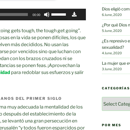
Dios eligió c
Use
6 June, 2020
00:00
Up/Down
¿Por qué Dios 
Arrow
oing gets tough, the tough get going”.
5 June, 2020
keys
sas en la vida se ponen difíciles, los que
to
¿Es represivo e
uelven más decididos. No usan las
increase
sexualidad?
rse por vencidos sino que luchan con
or
4 June, 2020
dan con los brazos cruzados ni se
decrease
La mujer que e
tancias se ponen feas. ¡Aprovechan la
volume.
3 June, 2020
nidad
para redoblar sus esfuerzos y salir
CATEGORÍAS
IANOS DEL PRIMER SIGLO
Categorías
orma muy adecuada la mentalidad de los
co después del establecimiento de la
s, se levantó una gran persecución en
POR MES
erusalén “y todos fueron esparcidos por