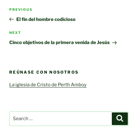
Post
Previous
PREVIOUS
navigation
Post
El fin del hombre codicioso
Next
NEXT
Post
Cinco objetivos de la primera venida de Jesús
REÚNASE CON NOSOTROS
La iglesia de Cristo de Perth Amboy
Search
Search
for: