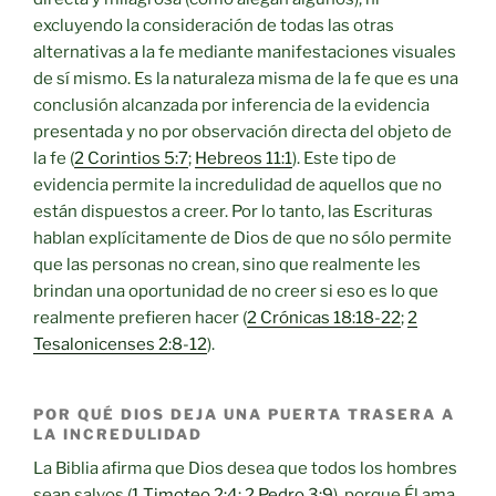
excluyendo la consideración de todas las otras
alternativas a la fe mediante manifestaciones visuales
de sí mismo. Es la naturaleza misma de la fe que es una
conclusión alcanzada por inferencia de la evidencia
presentada y no por observación directa del objeto de
la fe (
2 Corintios 5:7
;
Hebreos 11:1
). Este tipo de
evidencia permite la incredulidad de aquellos que no
están dispuestos a creer. Por lo tanto, las Escrituras
hablan explícitamente de Dios de que no sólo permite
que las personas no crean, sino que realmente les
brindan una oportunidad de no creer si eso es lo que
realmente prefieren hacer (
2 Crónicas 18:18-22
;
2
Tesalonicenses 2:8-12
).
POR QUÉ DIOS DEJA UNA PUERTA TRASERA A
LA INCREDULIDAD
La Biblia afirma que Dios desea que todos los hombres
sean salvos (
1 Timoteo 2:4
;
2 Pedro 3:9
), porque Él ama