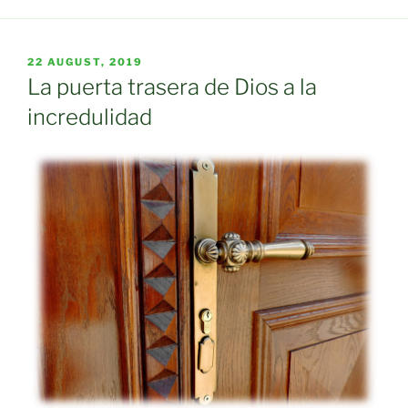
POSTED
22 AUGUST, 2019
ON
La puerta trasera de Dios a la
incredulidad