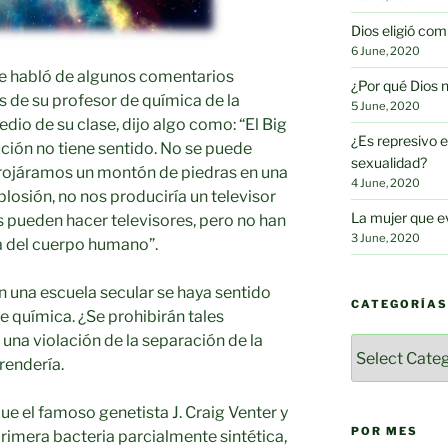
Dios eligió c
6 June, 2020
 me habló de algunos comentarios
¿Por qué Dios 
 de su profesor de química de la
5 June, 2020
dio de su clase, dijo algo como: “El Big
¿Es represivo e
ución no tiene sentido. No se puede
sexualidad?
rrojáramos un montón de piedras en una
4 June, 2020
losión, no nos produciría un televisor
La mujer que e
 pueden hacer televisores, pero no han
3 June, 2020
la del cuerpo humano”.
 una escuela secular se haya sentido
CATEGORÍAS
de química. ¿Se prohibirán tales
una violación de la separación de la
Categorías
rendería.
ue el famoso genetista J. Craig Venter y
POR MES
primera bacteria parcialmente sintética,