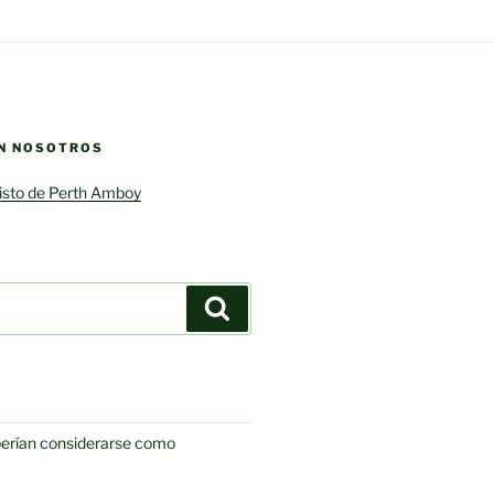
N NOSOTROS
risto de Perth Amboy
Search
berían considerarse como