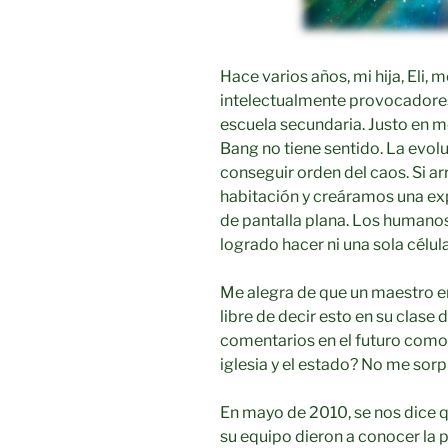
Hace varios años, mi hija, Eli,
intelectualmente provocadores
escuela secundaria. Justo en me
Bang no tiene sentido. La evol
conseguir orden del caos. Si a
habitación y creáramos una exp
de pantalla plana. Los humanos
logrado hacer ni una sola célu
Me alegra de que un maestro en
libre de decir esto en su clase 
comentarios en el futuro como 
iglesia y el estado? No me sorp
En mayo de 2010, se nos dice q
su equipo dieron a conocer la 