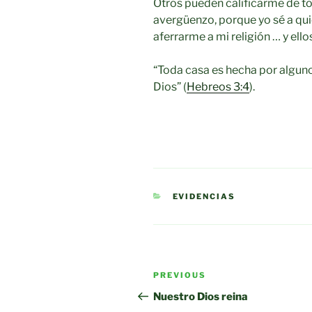
Otros pueden calificarme de to
avergüenzo, porque yo sé a qui
aferrarme a mi religión … y ellos
“Toda casa es hecha por alguno;
Dios” (
Hebreos 3:4
).
CATEGORIES
EVIDENCIAS
Post
Previous
PREVIOUS
navigation
Post
Nuestro Dios reina