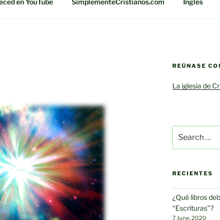
eced en YouTube
SimplementeCristianos.com
Inglés
REÚNASE CO
La iglesia de C
Search
for:
RECIENTES
¿Qué libros de
“Escrituras”?
7 June, 2020