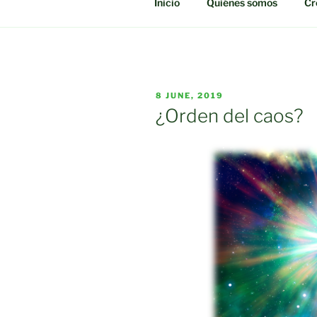
Inicio
Quiénes somos
Cr
POSTED
8 JUNE, 2019
ON
¿Orden del caos?