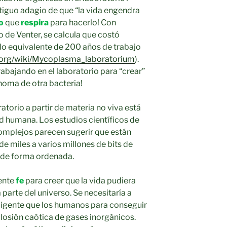
ntiguo adagio de que “la vida engendra
o
que
respira
para hacerlo! Con
o de Venter, se calcula que costó
 lo equivalente de 200 años de trabajo
a.org/wiki/Mycoplasma_laboratorium
).
abajando en el laboratorio para “crear”
noma de otra bacteria!
ratorio a partir de materia no viva está
d humana. Los estudios científicos de
mplejos parecen sugerir que están
e miles a varios millones de bits de
 de forma ordenada.
ente
fe
para creer que la vida pudiera
 parte del universo. Se necesitaría a
eligente que los humanos para conseguir
plosión caótica de gases inorgánicos.