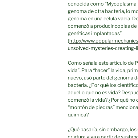
conocida como “Mycoplasma labo
genoma de otra bacteria, lo mo
genoma en una célula vacía. Des
comenzó a producir copias de 
genéticas implantadas”
(
http://www.popularmechanics
unsolved-mysteries-creating-li
Como señala este artículo de P
vida”. Para “hacer” la vida, pr
nuevo, usó parte del genoma de
bacteria. ¿Por qué los científico
aquello que no es vida? Despué
comenzó la vida? ¿Por qué no 
“montón de piedras” mencionado
química?
¿Qué pasaría, sin embargo, los 
criatura viva a partir de sustan