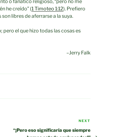
nto o fanático religioso, “pero no me
én he creído” (
1 Timoteo 1:12
). Prefiero
 son libres de aferrarse a la suya.
 pero el que hizo todas las cosas es
–Jerry Falk
NEXT
Next
Post
“¡Pero eso significaría que siempre