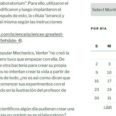
ratorium”. Para ello, utilizaron el
Por
dificaron y luego implantaron el
mes
pués de esto, la célula “arrancó y
sí misma según las instrucciones
POR DÍA
.com/science/sciences-greatest-
fe#slide- 4
).
S
M
opular Mechanics, Venter “no creó la
imero tuvo que empezar con ella. De
2
3
 otra bacteria para crear su propia
s no intentan crear la vida a partir de
9
10
s de todo, ¿no es así como dicen que
16
17
comenzar sus experimentos con el
23
24
 en la ilustración del profesor de
30
31
« Jun
científicos algún día pudieran crear una
cias no orgánicas en el laboratorio?