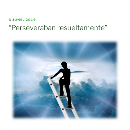
POSTED
3 JUNE, 2019
ON
“Perseveraban resueltamente”