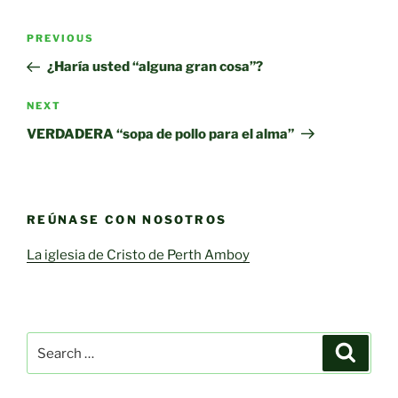
Post
Previous
PREVIOUS
navigation
Post
¿Haría usted “alguna gran cosa”?
Next
NEXT
Post
VERDADERA “sopa de pollo para el alma”
REÚNASE CON NOSOTROS
La iglesia de Cristo de Perth Amboy
Search
Search
for: