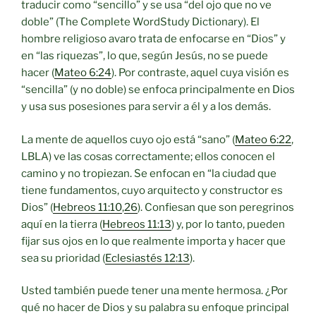
traducir como “sencillo” y se usa “del ojo que no ve
doble” (The Complete WordStudy Dictionary). El
hombre religioso avaro trata de enfocarse en “Dios” y
en “las riquezas”, lo que, según Jesús, no se puede
hacer (
Mateo 6:24
). Por contraste, aquel cuya visión es
“sencilla” (y no doble) se enfoca principalmente en Dios
y usa sus posesiones para servir a él y a los demás.
La mente de aquellos cuyo ojo está “sano” (
Mateo 6:22
,
LBLA) ve las cosas correctamente; ellos conocen el
camino y no tropiezan. Se enfocan en “la ciudad que
tiene fundamentos, cuyo arquitecto y constructor es
Dios” (
Hebreos 11:10
,
26
). Confiesan que son peregrinos
aquí en la tierra (
Hebreos 11:13
) y, por lo tanto, pueden
fijar sus ojos en lo que realmente importa y hacer que
sea su prioridad (
Eclesiastés 12:13
).
Usted también puede tener una mente hermosa. ¿Por
qué no hacer de Dios y su palabra su enfoque principal