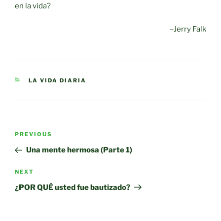
en la vida?
–Jerry Falk
CATEGORIES
LA VIDA DIARIA
Post
Previous
PREVIOUS
navigation
Post
Una mente hermosa (Parte 1)
Next
NEXT
Post
¿POR QUÉ usted fue bautizado?