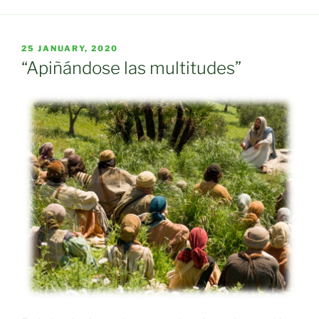
POSTED
25 JANUARY, 2020
ON
“Apiñándose las multitudes”