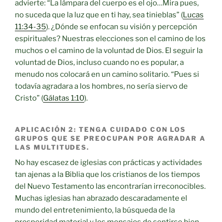
advierte: “La lámpara del cuerpo es el ojo…Mira pues,
no suceda que la luz que en ti hay, sea tinieblas” (
Lucas
11:34-35
). ¿Dónde se enfocan su visión y percepción
espirituales? Nuestras elecciones son el camino de los
muchos o el camino de la voluntad de Dios. El seguir la
voluntad de Dios, incluso cuando no es popular, a
menudo nos colocará en un camino solitario. “Pues si
todavía agradara a los hombres, no sería siervo de
Cristo” (
Gálatas 1:10
).
APLICACIÓN 2: TENGA CUIDADO CON LOS
GRUPOS QUE SE PREOCUPAN POR AGRADAR A
LAS MULTITUDES.
No hay escasez de iglesias con prácticas y actividades
tan ajenas a la Biblia que los cristianos de los tiempos
del Nuevo Testamento las encontrarían irreconocibles.
Muchas iglesias han abrazado descaradamente el
mundo del entretenimiento, la búsqueda de la
prosperidad material y los mensajes de sentirse bien