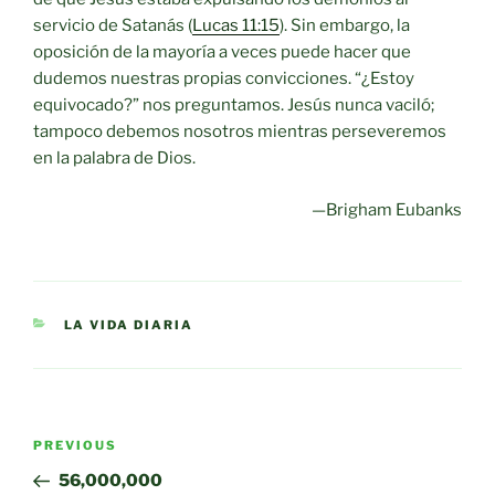
servicio de Satanás (
Lucas 11:15
). Sin embargo, la
oposición de la mayoría a veces puede hacer que
dudemos nuestras propias convicciones. “¿Estoy
equivocado?” nos preguntamos. Jesús nunca vaciló;
tampoco debemos nosotros mientras perseveremos
en la palabra de Dios.
—Brigham Eubanks
CATEGORIES
LA VIDA DIARIA
Post
Previous
PREVIOUS
navigation
Post
56,000,000