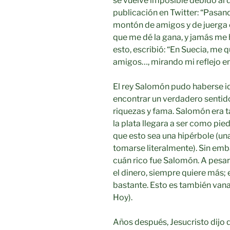
se vuelve imposible debido al d
publicación en Twitter: “Pasand
montón de amigos y de juerga 
que me dé la gana, y jamás me 
esto, escribió: “En Suecia, me
amigos…, mirando mi reflejo en
El rey Salomón pudo haberse id
encontrar un verdadero sentid
riquezas y fama. Salomón era ta
la plata llegara a ser como pied
que esto sea una hipérbole (u
tomarse literalmente). Sin emb
cuán rico fue Salomón. A pesar 
el dinero, siempre quiere más; 
bastante. Esto es también vana 
Hoy).
Años después, Jesucristo dijo q