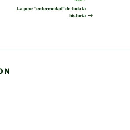
Next
Post
La peor “enfermedad” de toda la
historia
ON