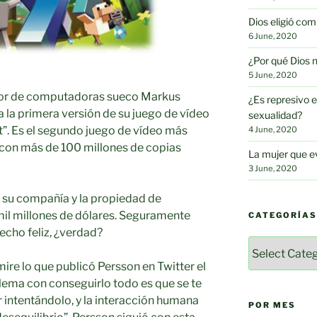
Dios eligió c
6 June, 2020
¿Por qué Dios 
5 June, 2020
dor de computadoras sueco Markus
¿Es represivo e
a la primera versión de su juego de vídeo
sexualidad?
. Es el segundo juego de vídeo más
4 June, 2020
 con más de 100 millones de copias
La mujer que e
3 June, 2020
 su compañía y la propiedad de
mil millones de dólares. Seguramente
CATEGORÍAS
echo feliz, ¿verdad?
Categorías
ire lo que publicó Persson en Twitter el
lema con conseguirlo todo es que se te
 intentándolo, y la interacción humana
POR MES