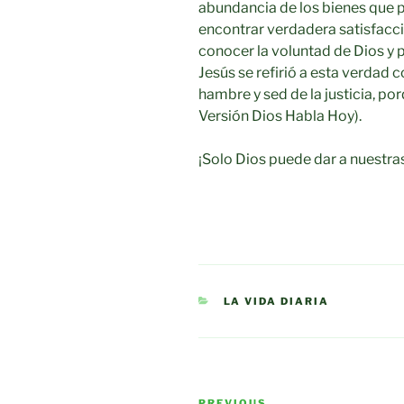
abundancia de los bienes que p
encontrar verdadera satisfacci
conocer la voluntad de Dios y p
Jesús se refirió a esta verdad 
hambre y sed de la justicia, po
Versión Dios Habla Hoy).
¡Solo Dios puede dar a nuestra
CATEGORIES
LA VIDA DIARIA
Post
PREVIOUS