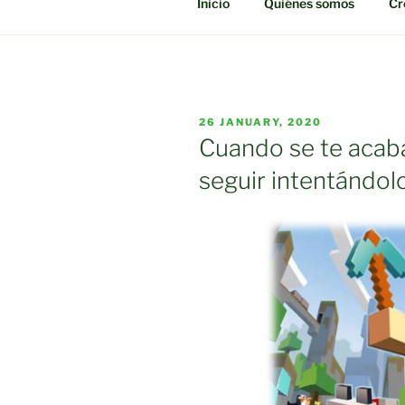
Inicio
Quiénes somos
Cr
POSTED
26 JANUARY, 2020
ON
Cuando se te acaba
seguir intentándol