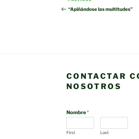
Previous
navigation
Post
“Apiñándose las multitudes”
CONTACTAR C
NOSOTROS
Nombre
*
First
Last