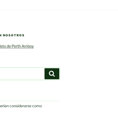
N NOSOTROS
risto de Perth Amboy
Search
berían considerarse como