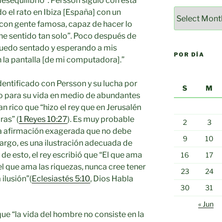
esequilibrio”. Persson siguió con esta
Por
o el rato en Ibiza [España] con un
mes
con gente famosa, capaz de hacer lo
he sentido tan solo”. Poco después de
 quedo sentado y esperando a mis
POR DÍA
 la pantalla [de mi computadora].”
entificado con Persson y su lucha por
S
M
o para su vida en medio de abundantes
n rico que “hizo el rey que en Jerusalén
ras” (
1 Reyes 10:27
). Es muy probable
2
3
na afirmación exagerada que no debe
9
10
argo, es una ilustración adecuada de
de esto, el rey escribió que “El que ama
16
17
el que ama las riquezas, nunca cree tener
23
24
ilusión”(
Eclesiastés 5:10
, Dios Habla
30
31
« Jun
ue “la vida del hombre no consiste en la