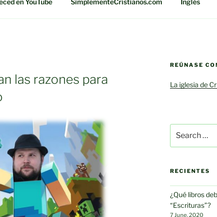
eced en YouTube
SimplementeCristianos.com
Inglés
REÚNASE CO
n las razones para
La iglesia de C
o
Search
for:
RECIENTES
¿Qué libros de
“Escrituras”?
7 June, 2020