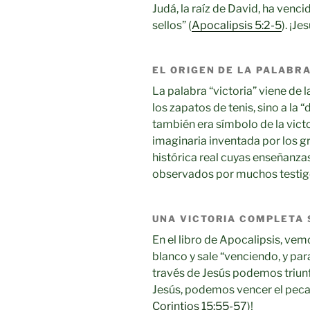
Judá, la raíz de David, ha vencid
sellos” (
Apocalipsis 5:2-5
). ¡J
EL ORIGEN DE LA PALABRA
La palabra “victoria” viene de 
los zapatos de tenis, sino a la “d
también era símbolo de la victo
imaginaria inventada por los gr
histórica real cuyas enseñanza
observados por muchos testigo
UNA VICTORIA COMPLETA 
En el libro de Apocalipsis, ve
blanco y sale “venciendo, y par
través de Jesús podemos triun
Jesús, podemos vencer el pecad
Corintios 15:55-57
)!