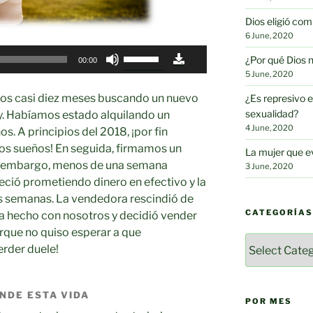
Dios eligió c
6 June, 2020
Use
¿Por qué Dios 
00:00
Up/Down
5 June, 2020
Arrow
mos casi diez meses buscando un nuevo
¿Es represivo e
keys
sexualidad?
ey. Habíamos estado alquilando un
to
4 June, 2020
. A principios del 2018, ¡por fin
increase
os sueños! En seguida, firmamos un
La mujer que e
or
in embargo, menos de una semana
3 June, 2020
decrease
ció prometiendo dinero en efectivo y la
volume.
res semanas. La vendedora rescindió de
CATEGORÍAS
ía hecho con nosotros y decidió vender
rque no quiso esperar a que
Categorías
erder duele!
NDE ESTA VIDA
POR MES