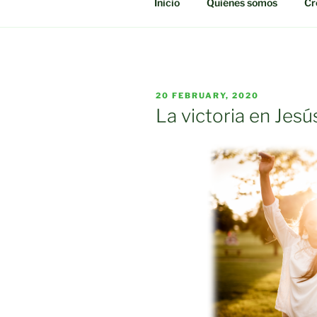
Inicio
Quiénes somos
Cr
POSTED
20 FEBRUARY, 2020
ON
La victoria en Jesú