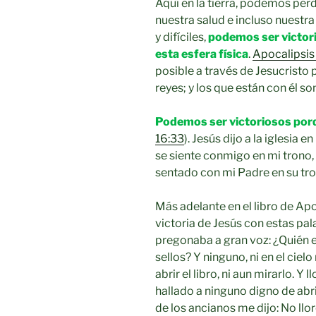
Aquí en la tierra, podemos perd
nuestra salud e incluso nuestra
y difíciles,
podemos ser victor
esta esfera física
.
Apocalipsis
posible a través de Jesucristo 
reyes; y los que están con él so
Podemos ser victoriosos porq
16:33
). Jesús dijo a la iglesia 
se siente conmigo en mi trono,
sentado con mi Padre en su tro
Más adelante en el libro de Apo
victoria de Jesús con estas pala
pregonaba a gran voz: ¿Quién es
sellos? Y ninguno, ni en el cielo 
abrir el libro, ni aun mirarlo. 
hallado a ninguno digno de abrir 
de los ancianos me dijo: No llor