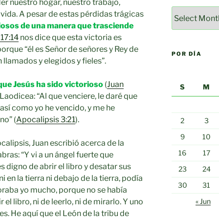
er nuestro hogar, nuestro trabajo,
Por
 vida. A pesar de estas pérdidas trágicas
mes
iosos de una manera que trasciende
 17:14
nos dice que esta victoria es
porque “él es Señor de señores y Rey de
POR DÍA
n llamados y elegidos y fieles”.
ue Jesús ha sido victorioso
(
Juan
S
M
en Laodicea: “Al que venciere, le daré que
 así como yo he vencido, y me he
no” (
Apocalipsis 3:21
).
2
3
9
10
calipsis, Juan escribió acerca de la
16
17
bras: “Y vi a un ángel fuerte que
 digno de abrir el libro y desatar sus
23
24
ni en la tierra ni debajo de la tierra, podía
30
31
Y lloraba yo mucho, porque no se había
el libro, ni de leerlo, ni de mirarlo. Y uno
« Jun
es. He aquí que el León de la tribu de