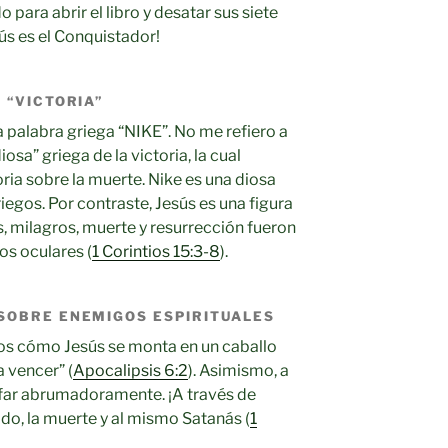
o para abrir el libro y desatar sus siete
esús es el Conquistador!
 “VICTORIA”
la palabra griega “NIKE”. No me refiero a
iosa” griega de la victoria, la cual
ria sobre la muerte. Nike es una diosa
iegos. Por contraste, Jesús es una figura
s, milagros, muerte y resurrección fueron
s oculares (
1 Corintios 15:3-8
).
SOBRE ENEMIGOS ESPIRITUALES
mos cómo Jesús se monta en un caballo
a vencer” (
Apocalipsis 6:2
). Asimismo, a
far abrumadoramente. ¡A través de
o, la muerte y al mismo Satanás (
1