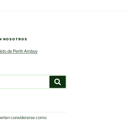
N NOSOTROS
risto de Perth Amboy
Search
berían considerarse como