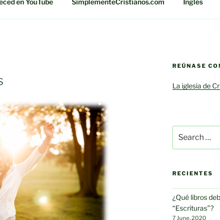
eced en YouTube
SimplementeCristianos.com
Inglés
REÚNASE CO
s
La iglesia de C
Search
for:
RECIENTES
¿Qué libros de
“Escrituras”?
7 June, 2020