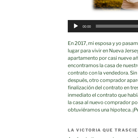
Audio
00:00
Player
En 2017, mi esposa y yo pasa
lugar para vivir en Nueva Jers
apartamento por casi nueve años
encontramos la casa de nuestr
contrato con la vendedora. S
después, otro comprador apare
finalización del contrato en t
inmediato el contrato que hab
la casa al nuevo comprador po
obtuviéramos una hipoteca. ¡P
LA VICTORIA QUE TRASCIE