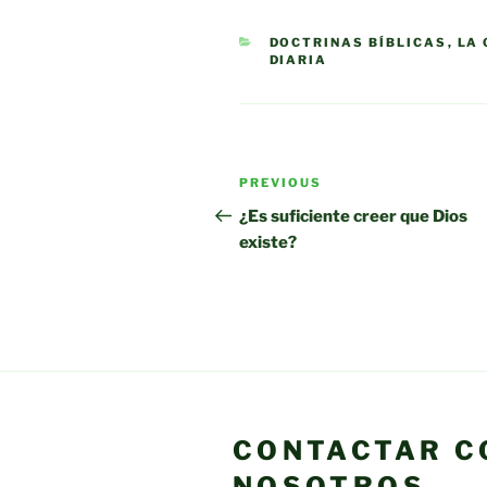
CATEGORIES
DOCTRINAS BÍBLICAS
,
LA 
DIARIA
Post
Previous
PREVIOUS
navigation
Post
¿Es suficiente creer que Dios
existe?
CONTACTAR C
NOSOTROS