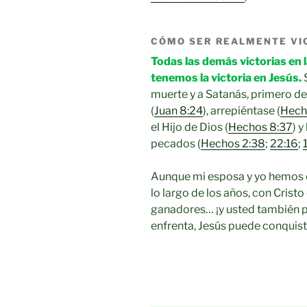
CÓMO SER REALMENTE VI
Todas las demás victorias en l
tenemos la victoria en Jesús.
S
muerte y a Satanás, primero de
(
Juan 8:24
), arrepiéntase (
Hech
el Hijo de Dios (
Hechos 8:37
) 
pecados (
Hechos 2:38
;
22:16
;
Aunque mi esposa y yo hemos e
lo largo de los años, con Cris
ganadores… ¡y usted también p
enfrenta, Jesús puede conquist