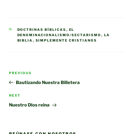
CATEGORIES
DOCTRINAS BÍBLICAS
,
EL
DENOMINACIONALISMO/SECTARISMO
,
LA
BIBLIA
,
SIMPLEMENTE CRISTIANOS
Post
Previous
PREVIOUS
navigation
Post
Bautizando Nuestra Billetera
Next
NEXT
Post
Nuestro Dios reina
REÚNASE CON NOSOTROS