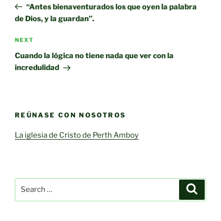
Post
“Antes bienaventurados los que oyen la palabra
de Dios, y la guardan”.
Next
NEXT
Post
Cuando la lógica no tiene nada que ver con la
incredulidad
REÚNASE CON NOSOTROS
La iglesia de Cristo de Perth Amboy
Search
Search
for: