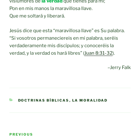
vislumbres de
la verdad
que tienes para mí;
Pon en mis manos la maravillosa llave.
Que me soltará y liberará.
Jesús dice que esta “maravillosa llave” es Su palabra.
“Si vosotros permaneciereis en mi palabra, seréis
verdaderamente mis discípulos; y conoceréis la
verdad, y la verdad os hará libres” (
Juan 8:31-32
).
–Jerry Falk
CATEGORIES
DOCTRINAS BÍBLICAS
,
LA MORALIDAD
Post
Previous
PREVIOUS
navigation