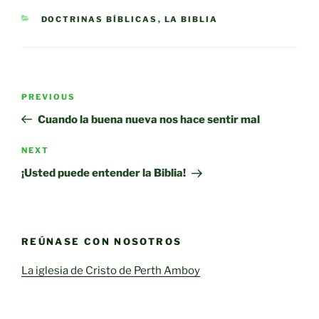
CATEGORIES
DOCTRINAS BÍBLICAS
,
LA BIBLIA
Post
Previous
PREVIOUS
navigation
Post
Cuando la buena nueva nos hace sentir mal
Next
NEXT
Post
¡Usted puede entender la Biblia!
REÚNASE CON NOSOTROS
La iglesia de Cristo de Perth Amboy